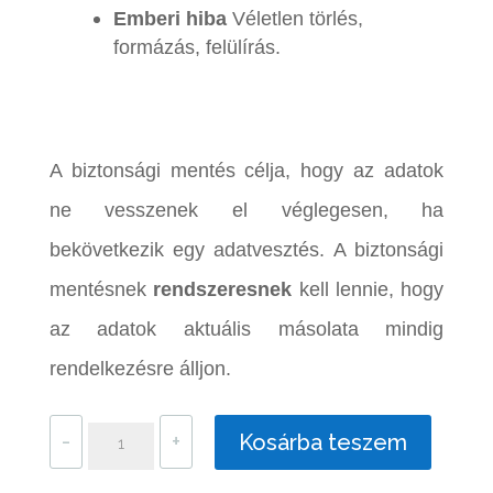
Emberi hiba
Véletlen törlés,
formázás, felülírás.
A biztonsági mentés célja, hogy az adatok
ne vesszenek el véglegesen, ha
bekövetkezik egy adatvesztés. A biztonsági
mentésnek
rendszeresnek
kell lennie, hogy
az adatok aktuális másolata mindig
rendelkezésre álljon.
Windows
-
+
Kosárba teszem
10