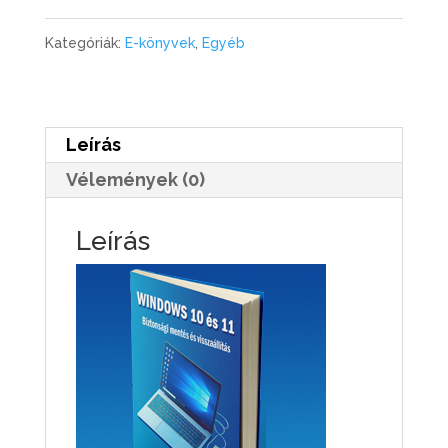
és
Kategóriák:
E-könyvek
,
Egyéb
11
biztonsági
mentés
Leírás
és
Vélemények (0)
visszaállítás
mennyiség
Leírás