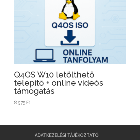
Q4OS W10 letölthető
telepítő + online videós
támogatás
8 975
Ft
ADATKEZELÉSI TÁJÉKOZTATÓ