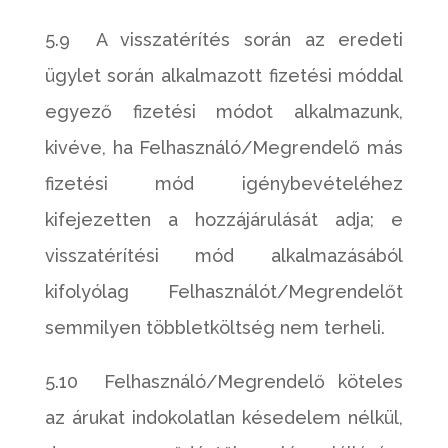
5.9 A visszatérítés során az eredeti
ügylet során alkalmazott fizetési móddal
egyező fizetési módot alkalmazunk,
kivéve, ha Felhasználó/Megrendelő más
fizetési mód igénybevételéhez
kifejezetten a hozzájárulását adja; e
visszatérítési mód alkalmazásából
kifolyólag Felhasználót/Megrendelőt
semmilyen többletköltség nem terheli.
5.10 Felhasználó/Megrendelő köteles
az árukat indokolatlan késedelem nélkül,