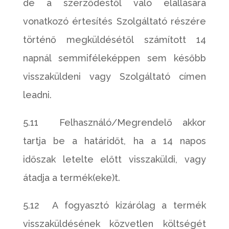
de a szerződéstől való elállására
vonatkozó értesítés Szolgáltató részére
történő megküldésétől számított 14
napnál semmiféleképpen sem később
visszaküldeni vagy Szolgáltató címen
leadni.
5.11 Felhasználó/Megrendelő akkor
tartja be a határidőt, ha a 14 napos
időszak letelte előtt visszaküldi, vagy
átadja a termék(eke)t.
5.12 A fogyasztó kizárólag a termék
visszaküldésének közvetlen költségét