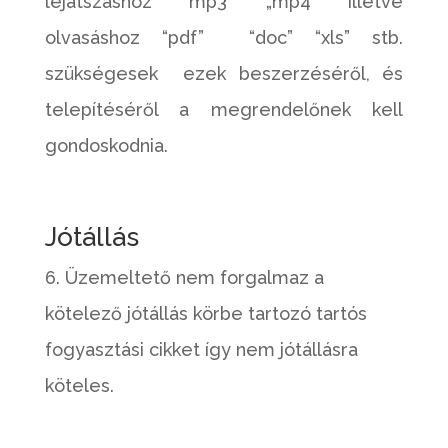
lejátszáshoz “mp3″ „mp4” illetve
olvasáshoz “pdf” “doc” “xls” stb.
szükségesek ezek beszerzéséről, és
telepítéséről a megrendelőnek kell
gondoskodnia.
Jótállás
6. Üzemeltető nem forgalmaz a
kötelező jótállás körbe tartozó tartós
fogyasztási cikket így nem jótállásra
köteles.