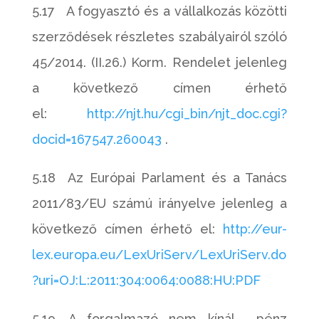
5.17 A fogyasztó és a vállalkozás közötti
szerződések részletes szabályairól szóló
45/2014. (II.26.) Korm. Rendelet jelenleg
a következő címen érhető
el:
http://njt.hu/cgi_bin/njt_doc.cgi?
docid=167547.260043
.
5.18 Az Európai Parlament és a Tanács
2011/83/EU számú irányelve jelenleg a
következő címen érhető el:
http://eur-
lex.europa.eu/LexUriServ/LexUriServ.do
?uri=OJ:L:2011:304:0064:0088:HU:PDF
5.19. A forgalmazó nem kínál pénz