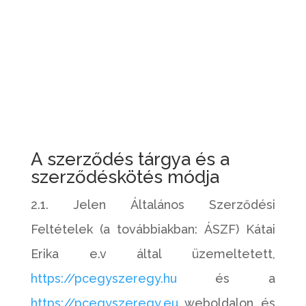
letöltheted, ide kattintva.
A megnyitásához Adobe Reader
szükséges, melyet itt tölthetsz le:
http://get.adobe.com/reader.
A szerződés tárgya és a
szerződéskötés módja
2.1. Jelen Általános Szerződési
Feltételek (a továbbiakban: ÁSZF) Kátai
Erika e.v által üzemeltetett,
https://pcegyszeregy.hu
és a
https://pcegyszeregy.eu
weboldalon és