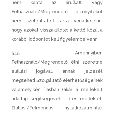
nem kapta az áru(ka)t, vagy
Felhasználó/Megrendelő bizonyítékot
nem szolgáltatott arra vonatkozóan,
hogy azokat visszaküldte: a kettő közül a
korábbi időpontot kell figyelembe venni.
5.15 Amennyiben
Felhasználó/Megrendelő élni szeretne
elállási jogával, annak jelzését
megteheti Szolgáltató elérhetőségeinek
valamelyikén írásban (akár a mellékelt
adatlap segítségével – 1-es melléklet:
Elállási/Felmondási nyilatkozatminta),